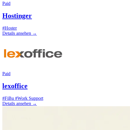
Paid
Hostinger
#Hoster
Details ansehen
→
Paid
lexoffice
#FiBu
#Work Support
Details ansehen
→