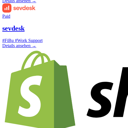
Details ansehen
→
Paid
sevdesk
#FiBu
#Work Support
Details ansehen
→