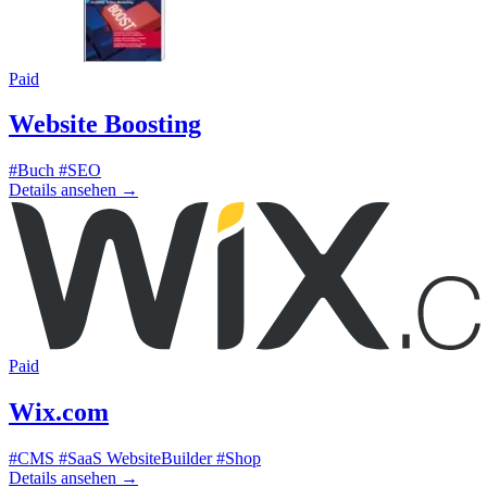
Paid
Website Boosting
#Buch
#SEO
Details ansehen
→
Paid
Wix.com
#CMS
#SaaS WebsiteBuilder
#Shop
Details ansehen
→