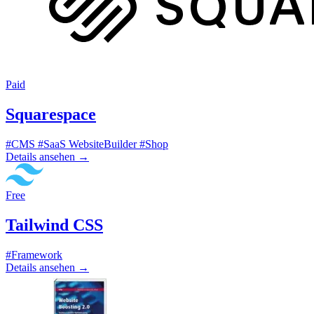
Paid
Squarespace
#CMS
#SaaS WebsiteBuilder
#Shop
Details ansehen
→
Free
Tailwind CSS
#Framework
Details ansehen
→