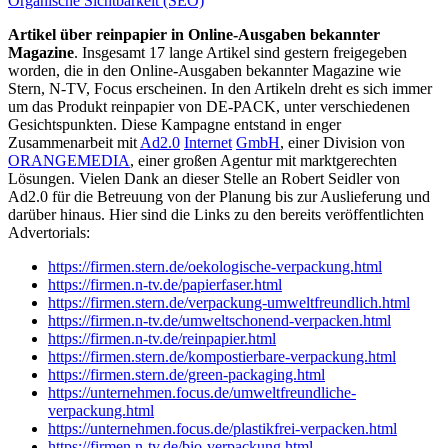
Organische Sichtbarkeit (SEO)
Artikel über reinpapier in Online-Ausgaben bekannter
Magazine
. Insgesamt 17 lange Artikel sind gestern freigegeben
worden, die in den Online-Ausgaben bekannter Magazine wie
Stern, N-TV, Focus erscheinen. In den Artikeln dreht es sich immer
um das Produkt reinpapier von DE-PACK, unter verschiedenen
Gesichtspunkten. Diese Kampagne entstand in enger
Zusammenarbeit mit
Ad2.0
Internet
GmbH
, einer Division von
ORANGEMEDIA
, einer großen Agentur mit marktgerechten
Lösungen. Vielen Dank an dieser Stelle an Robert Seidler von
Ad2.0 für die Betreuung von der Planung bis zur Auslieferung und
darüber hinaus. Hier sind die Links zu den bereits veröffentlichten
Advertorials:
https://firmen.stern.de/
oekologische-verpackung.html
https://firmen.n-tv.de/
papierfaser.html
https://firmen.stern.de/
verpackung-umweltfreundlich.
html
https://firmen.n-tv.de/
umweltschonend-verpacken.html
https://firmen.n-tv.de/
reinpapier.html
https://firmen.stern.de/
kompostierbare-verpackung.html
https://firmen.stern.de/green-
packaging.html
https://unternehmen.focus.de/
umweltfreundliche-
verpackung.
html
https://unternehmen.focus.de/
plastikfrei-verpacken.html
https://firmen.n-tv.de/bio-
verpackung.html