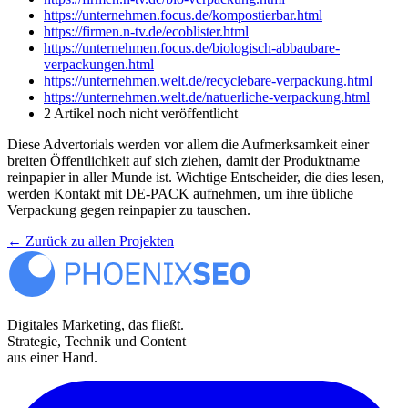
https://unternehmen.focus.de/
kompostierbar.html
https://firmen.n-tv.de/
ecoblister.html
https://unternehmen.focus.de/
biologisch-abbaubare-
verpackungen.html
https://unternehmen.welt.de/
recyclebare-verpackung.html
https://unternehmen.welt.de/
natuerliche-verpackung.html
2 Artikel noch nicht veröffentlicht
Diese Advertorials werden vor allem die Aufmerksamkeit einer
breiten Öffentlichkeit auf sich ziehen, damit der Produktname
reinpapier in aller Munde ist. Wichtige Entscheider, die dies lesen,
werden Kontakt mit DE-PACK aufnehmen, um ihre übliche
Verpackung gegen reinpapier zu tauschen.
← Zurück zu allen Projekten
Digitales Marketing, das fließt.
Strategie, Technik und Content
aus einer Hand.