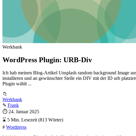
Werkbank
WordPress Plugin: URB-Div
Ich hab meinen Blog-Artikel Unsplash random background Image aus Ko
installieren und an gewünschter Stelle ein DIV mit der ID urb platzi
Plugin wählt ...
📁
Werkbank
✎
Frank
⏱
24. Januar 2025
⌛
5 Min. Lesezeit (813 Wörter)
#
Wordpress