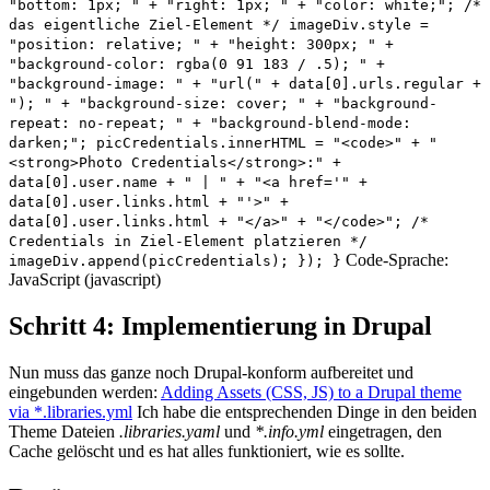
"bottom: 1px; " + "right: 1px; " + "color: white;"; /*
das eigentliche Ziel-Element */ imageDiv.style =
"position: relative; " + "height: 300px; " +
"background-color: rgba(0 91 183 / .5); " +
"background-image: " + "url(" + data[0].urls.regular +
"); " + "background-size: cover; " + "background-
repeat: no-repeat; " + "background-blend-mode:
darken;"; picCredentials.innerHTML = "<code>" + "
<strong>Photo Credentials</strong>:" +
data[0].user.name + " | " + "<a href='" +
data[0].user.links.html + "'>" +
data[0].user.links.html + "</a>" + "</code>"; /*
Credentials in Ziel-Element platzieren */
Code-Sprache:
imageDiv.append(picCredentials); }); }
JavaScript (javascript)
Schritt 4: Implementierung in Drupal
Nun muss das ganze noch Drupal-konform aufbereitet und
eingebunden werden:
Adding Assets (CSS, JS) to a Drupal theme
via *.libraries.yml
Ich habe die entsprechenden Dinge in den beiden
Theme Dateien
.libraries.yaml
und
*.info.yml
eingetragen, den
Cache gelöscht und es hat alles funktioniert, wie es sollte.