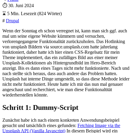
⏱
30. Juni 2024
⌛
5 Min. Lesezeit (824 Wörter)
#
Drupal
Wenn der Sonntag eh schon verregnet ist, kann man sich ggf. auch
mal um seine eigene Website kümmern und versuchen,
verlorengegangene Funktionalität zurückzuholen. Das Hotlinking
von unsplash Bildern via source.unsplash.com hatte jahrelang
funktioniert, daher hatte ich hier einen CSS-Regelsatz für mein
Theme implementiert, das ein zufälliges Bild aus einer meiner
Unsplash-Kollektionen als Hintergrundbild im Hero-Bereich
anzeigt. Bis es dann eines Tages nicht mehr funktionierte. Nach und
nach stellte sich heraus, dass auch andere das Problem hatten.
Unsplash hat interne Dinge umgestellt, so dass diese Methode leider
nicht mehr funktioniert. Heute hatte ich mir das nun mal genauer
angeschaut und recherchiert, wie man diese Funktionaltität
wiederherstellen könnte.
Schritt 1: Dummy-Script
Zunächst habe ich nach einem konkreten Anwendungsbeispiel
gesucht und tatsächlich eines gefunden:
Fetching Image via the
Unsplash API (Vanilla Javascript)
In diesem Beispiel wird ein