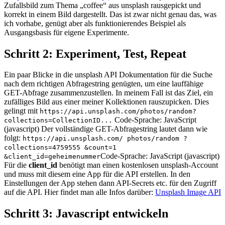
Zufallsbild zum Thema „coffee“ aus unsplash rausgepickt und
korrekt in einem Bild dargestellt. Das ist zwar nicht genau das, was
ich vorhabe, genügt aber als funktionierendes Beispiel als
Ausgangsbasis für eigene Experimente.
Schritt 2: Experiment, Test, Repeat
Ein paar Blicke in die unsplash API Dokumentation für die Suche
nach dem richtigen Abfragestring genügten, um eine lauffähige
GET-Abfrage zusammenzustellen. In meinem Fall ist das Ziel, ein
zufälliges Bild aus einer meiner Kollektionen rauszupicken. Dies
gelingt mit
https://api.unsplash.com/photos/random?
Code-Sprache: JavaScript
collections=CollectionID...
(javascript) Der vollständige GET-Abfragestring lautet dann wie
folgt:
https://api.unsplash.com/ photos/random ?
collections=4759555 &count=1
Code-Sprache: JavaScript (javascript)
&client_id=geheimenummer
Für die
client_id
benötigt man einen kostenlosen unsplash-Account
und muss mit diesem eine App für die API erstellen. In den
Einstellungen der App stehen dann API-Secrets etc. für den Zugriff
auf die API. Hier findet man alle Infos darüber:
Unsplash Image API
Schritt 3: Javascript entwickeln