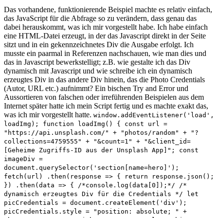
Das vorhandene, funktionierende Beispiel machte es relativ einfach,
das JavaScript für die Abfrage so zu verändern, dass genau das
dabei herauskommt, was ich mir vorgestellt habe. Ich habe einfach
eine HTML-Datei erzeugt, in der das Javascript direkt in der Seite
sitzt und in ein gekennzeichnetes Div die Ausgabe erfolgt. Ich
musste ein paarmal in Referenzen nachschauen, wie man dies und
das in Javascript bewerkstelligt; z.B. wie gestalte ich das Div
dynamisch mit Javascript und wie schreibe ich ein dynamisch
erzeugtes Div in das andere Div hinein, das die Photo Credentials
(Autor, URL etc.) aufnimmt? Ein bischen Try and Error und
Aussortieren von falschen oder irreführenden Beispielen aus dem
Internet später hatte ich mein Script fertig und es machte exakt das,
was ich mir vorgestellt hatte.
window.addEventListener('load',
loadImg); function loadImg() { const url =
"https://api.unsplash.com/" + "photos/random" + "?
collections=4759555" + "&count=1" + "&client_id=
[Geheime Zugriffs-ID aus der Unsplash App]"; const
imageDiv =
document.querySelector('section[name=hero]');
fetch(url) .then(response => { return response.json();
}) .then(data => { /*console.log(data[0]);*/ /*
dynamisch erzeugtes Div für die Credentials */ let
picCredentials = document.createElement('div');
picCredentials.style = "position: absolute; " +