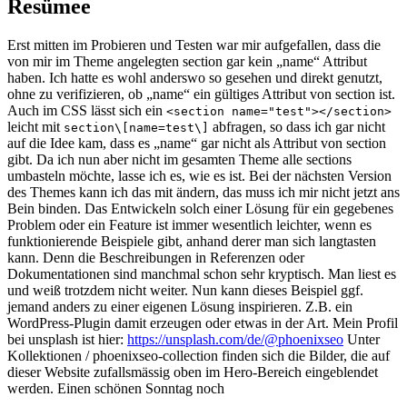
Resümee
Erst mitten im Probieren und Testen war mir aufgefallen, dass die
von mir im Theme angelegten section gar kein „name“ Attribut
haben. Ich hatte es wohl anderswo so gesehen und direkt genutzt,
ohne zu verifizieren, ob „name“ ein gültiges Attribut von section ist.
Auch im CSS lässt sich ein
<section name="test"></section>
leicht mit
abfragen, so dass ich gar nicht
section\[name=test\]
auf die Idee kam, dass es „name“ gar nicht als Attribut von section
gibt. Da ich nun aber nicht im gesamten Theme alle sections
umbasteln möchte, lasse ich es, wie es ist. Bei der nächsten Version
des Themes kann ich das mit ändern, das muss ich mir nicht jetzt ans
Bein binden. Das Entwickeln solch einer Lösung für ein gegebenes
Problem oder ein Feature ist immer wesentlich leichter, wenn es
funktionierende Beispiele gibt, anhand derer man sich langtasten
kann. Denn die Beschreibungen in Referenzen oder
Dokumentationen sind manchmal schon sehr kryptisch. Man liest es
und weiß trotzdem nicht weiter. Nun kann dieses Beispiel ggf.
jemand anders zu einer eigenen Lösung inspirieren. Z.B. ein
WordPress-Plugin damit erzeugen oder etwas in der Art. Mein Profil
bei unsplash ist hier:
https://unsplash.com/de/@phoenixseo
Unter
Kollektionen / phoenixseo-collection finden sich die Bilder, die auf
dieser Website zufallsmässig oben im Hero-Bereich eingeblendet
werden. Einen schönen Sonntag noch