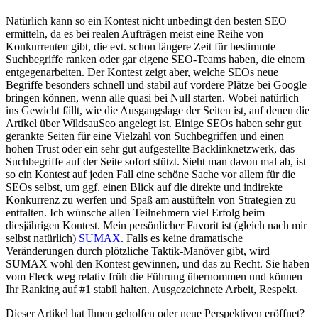
Natürlich kann so ein Kontest nicht unbedingt den besten SEO
ermitteln, da es bei realen Aufträgen meist eine Reihe von
Konkurrenten gibt, die evt. schon längere Zeit für bestimmte
Suchbegriffe ranken oder gar eigene SEO-Teams haben, die einem
entgegenarbeiten. Der Kontest zeigt aber, welche SEOs neue
Begriffe besonders schnell und stabil auf vordere Plätze bei Google
bringen können, wenn alle quasi bei Null starten. Wobei natürlich
ins Gewicht fällt, wie die Ausgangslage der Seiten ist, auf denen die
Artikel über WildsauSeo angelegt ist. Einige SEOs haben sehr gut
gerankte Seiten für eine Vielzahl von Suchbegriffen und einen
hohen Trust oder ein sehr gut aufgestellte Backlinknetzwerk, das
Suchbegriffe auf der Seite sofort stützt. Sieht man davon mal ab, ist
so ein Kontest auf jeden Fall eine schöne Sache vor allem für die
SEOs selbst, um ggf. einen Blick auf die direkte und indirekte
Konkurrenz zu werfen und Spaß am austüfteln von Strategien zu
entfalten. Ich wünsche allen Teilnehmern viel Erfolg beim
diesjährigen Kontest. Mein persönlicher Favorit ist (gleich nach mir
selbst natürlich)
SUMAX
. Falls es keine dramatische
Veränderungen durch plötzliche Taktik-Manöver gibt, wird
SUMAX wohl den Kontest gewinnen, und das zu Recht. Sie haben
vom Fleck weg relativ früh die Führung übernommen und können
Ihr Ranking auf #1 stabil halten. Ausgezeichnete Arbeit, Respekt.
Dieser Artikel hat Ihnen geholfen oder neue Perspektiven eröffnet?