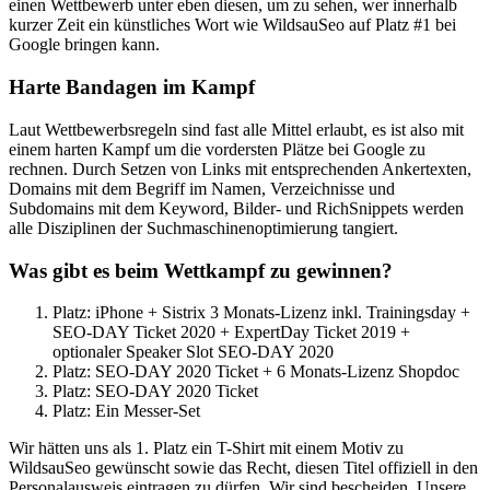
einen Wettbewerb unter eben diesen, um zu sehen, wer innerhalb
kurzer Zeit ein künstliches Wort wie WildsauSeo auf Platz #1 bei
Google bringen kann.
Harte Bandagen im Kampf
Laut Wettbewerbsregeln sind fast alle Mittel erlaubt, es ist also mit
einem harten Kampf um die vordersten Plätze bei Google zu
rechnen. Durch Setzen von Links mit entsprechenden Ankertexten,
Domains mit dem Begriff im Namen, Verzeichnisse und
Subdomains mit dem Keyword, Bilder- und RichSnippets werden
alle Disziplinen der Suchmaschinenoptimierung tangiert.
Was gibt es beim Wettkampf zu gewinnen?
Platz: iPhone + Sistrix 3 Monats-Lizenz inkl. Trainingsday +
SEO-DAY Ticket 2020 + ExpertDay Ticket 2019 +
optionaler Speaker Slot SEO-DAY 2020
Platz: SEO-DAY 2020 Ticket + 6 Monats-Lizenz Shopdoc
Platz: SEO-DAY 2020 Ticket
Platz: Ein Messer-Set
Wir hätten uns als 1. Platz ein T-Shirt mit einem Motiv zu
WildsauSeo gewünscht sowie das Recht, diesen Titel offiziell in den
Personalausweis eintragen zu dürfen. Wir sind bescheiden. Unsere