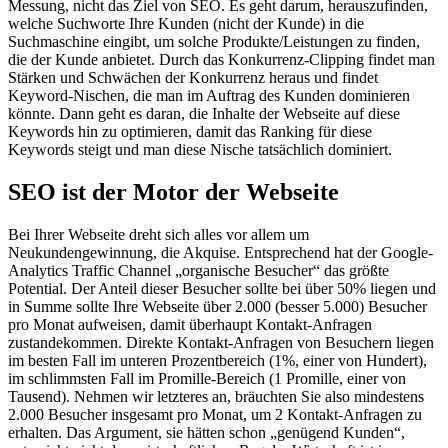
Messung, nicht das Ziel von SEO. Es geht darum, herauszufinden,
welche Suchworte Ihre Kunden (nicht der Kunde) in die
Suchmaschine eingibt, um solche Produkte/Leistungen zu finden,
die der Kunde anbietet. Durch das Konkurrenz-Clipping findet man
Stärken und Schwächen der Konkurrenz heraus und findet
Keyword-Nischen, die man im Auftrag des Kunden dominieren
könnte. Dann geht es daran, die Inhalte der Webseite auf diese
Keywords hin zu optimieren, damit das Ranking für diese
Keywords steigt und man diese Nische tatsächlich dominiert.
SEO ist der Motor der Webseite
Bei Ihrer Webseite dreht sich alles vor allem um
Neukundengewinnung, die Akquise. Entsprechend hat der Google-
Analytics Traffic Channel „organische Besucher“ das größte
Potential. Der Anteil dieser Besucher sollte bei über 50% liegen und
in Summe sollte Ihre Webseite über 2.000 (besser 5.000) Besucher
pro Monat aufweisen, damit überhaupt Kontakt-Anfragen
zustandekommen. Direkte Kontakt-Anfragen von Besuchern liegen
im besten Fall im unteren Prozentbereich (1%, einer von Hundert),
im schlimmsten Fall im Promille-Bereich (1 Promille, einer von
Tausend). Nehmen wir letzteres an, bräuchten Sie also mindestens
2.000 Besucher insgesamt pro Monat, um 2 Kontakt-Anfragen zu
erhalten. Das Argument, sie hätten schon „genügend Kunden“,