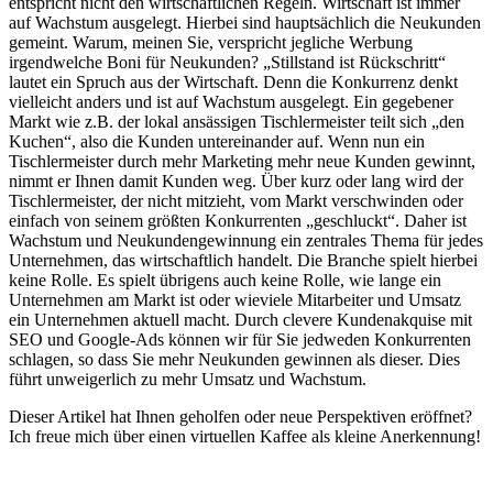
entspricht nicht den wirtschaftlichen Regeln. Wirtschaft ist immer
auf Wachstum ausgelegt. Hierbei sind hauptsächlich die Neukunden
gemeint. Warum, meinen Sie, verspricht jegliche Werbung
irgendwelche Boni für Neukunden? „Stillstand ist Rückschritt“
lautet ein Spruch aus der Wirtschaft. Denn die Konkurrenz denkt
vielleicht anders und ist auf Wachstum ausgelegt. Ein gegebener
Markt wie z.B. der lokal ansässigen Tischlermeister teilt sich „den
Kuchen“, also die Kunden untereinander auf. Wenn nun ein
Tischlermeister durch mehr Marketing mehr neue Kunden gewinnt,
nimmt er Ihnen damit Kunden weg. Über kurz oder lang wird der
Tischlermeister, der nicht mitzieht, vom Markt verschwinden oder
einfach von seinem größten Konkurrenten „geschluckt“. Daher ist
Wachstum und Neukundengewinnung ein zentrales Thema für jedes
Unternehmen, das wirtschaftlich handelt. Die Branche spielt hierbei
keine Rolle. Es spielt übrigens auch keine Rolle, wie lange ein
Unternehmen am Markt ist oder wieviele Mitarbeiter und Umsatz
ein Unternehmen aktuell macht. Durch clevere Kundenakquise mit
SEO und Google-Ads können wir für Sie jedweden Konkurrenten
schlagen, so dass Sie mehr Neukunden gewinnen als dieser. Dies
führt unweigerlich zu mehr Umsatz und Wachstum.
Dieser Artikel hat Ihnen geholfen oder neue Perspektiven eröffnet?
Ich freue mich über einen virtuellen Kaffee als kleine Anerkennung!