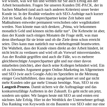
wir wissen, was wir tun und werden für Sie auch Erfolg aus der
Arbeit herausholen. Fragen Sie unseren Kunden DE-PACK, der in
Sachen Mitarbeit (und auch nach anderen Kriterien) unser bester
Kunde ist. In der Realität verlaufen sich SEO-Aufträge nach kurzer
Zeit im Sand, da die Ansprechpartner keine Zeit haben und
Maßnahmen entweder permanent verschoben oder wegdiskutiert
werden. Nun könnte man sich denken; „Prima, wir bekommen
monatlich Geld und können nichts dafür tun“. Die Kehrseite ist aber,
dass der Kunde nach einigen Monaten die Frage stellt, was man
denn überhaupt für sie leiste und ob die Ziele denn schon erreicht
seien. Dies kann man natürlich nur wahrheitsgemäß beantworten.
Die Wahrheit, dass der Kunde einen direkt an der Arbeit hindert, ist
nicht leicht zu verdauen und wird oft als Vorwurf missverstanden.
Aus der Realität gegriffen sind auch die Fälle, wo es mehrere
gleichberechtigte Ansprechpartner gibt und nur einer davon
mitarbeiten (möchte), aber durch seine Kollegen behindert wird. Ein
oft zu hörendes Argument gegen Online-Marketing im Allgemeinen
und SEO (wie auch Google-Ads) im Speziellen ist die Meinung
einiger Geschäftsführer, dass man ja ausgelastet sei und gar nicht
mehr Kunden oder gar mehr Umsatz benötige. Nun, SEO ist ein
Langzeit-Prozess
. Damit sichern wir die Auftragslage und das
konkurrenzfähige Auftreten in der Zukunft. Es geht nicht um jetzt,
sondern um später. Wir fangen heute mit SEO an und ernten erst
nächstes Jahr Erfolg. Hier ist der Weitblick der Unternehmer gefragt.
Das Ranking von Keywords ist ein Baustein von SEO oder nur eine