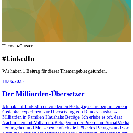
Themen-Cluster
#LinkedIn
Wir haben 1 Beitrag für dieses Themengebiet gefunden.
18.06.2025
Der Milliarden-Übersetzer
Ich hab auf LinkedIn einen kleinen Beitrag geschrieben, mit einem
Gedankenexperiment zur Übersetzung von Bundeshaushalts-
Milliarden in Familien-Haushalts Beträge. Ich erlebe es oft, dass
Nachrichten mit Milliarden-Beträgen in der Presse und SocialMedia
herumgehen und Menschen einfach die Höhe des Betrages und vor