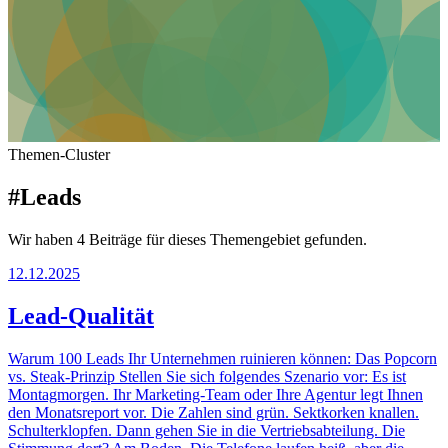
Themen-Cluster
#Leads
Wir haben 4 Beiträge für dieses Themengebiet gefunden.
12.12.2025
Lead-Qualität
Warum 100 Leads Ihr Unternehmen ruinieren können: Das Popcorn
vs. Steak-Prinzip Stellen Sie sich folgendes Szenario vor: Es ist
Montagmorgen. Ihr Marketing-Team oder Ihre Agentur legt Ihnen
den Monatsreport vor. Die Zahlen sind grün. Sektkorken knallen.
Schulterklopfen. Dann gehen Sie in die Vertriebsabteilung. Die