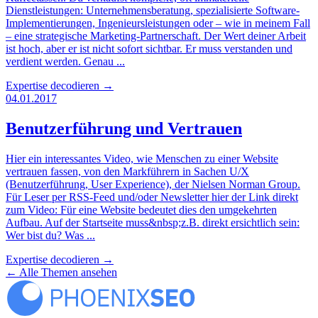
Dienstleistungen: Unternehmensberatung, spezialisierte Software-
Implementierungen, Ingenieursleistungen oder – wie in meinem Fall
– eine strategische Marketing-Partnerschaft. Der Wert deiner Arbeit
ist hoch, aber er ist nicht sofort sichtbar. Er muss verstanden und
verdient werden. Genau ...
Expertise decodieren
→
04.01.2017
Benutzerführung und Vertrauen
Hier ein interessantes Video, wie Menschen zu einer Website
vertrauen fassen, von den Markführern in Sachen U/X
(Benutzerführung, User Experience), der Nielsen Norman Group.
Für Leser per RSS-Feed und/oder Newsletter hier der Link direkt
zum Video: Für eine Website bedeutet dies den umgekehrten
Aufbau. Auf der Startseite muss&nbsp;z.B. direkt ersichtlich sein:
Wer bist du? Was ...
Expertise decodieren
→
←
Alle Themen ansehen