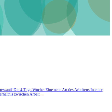
teressant? Die 4-Tage-Woche: Eine neue Art des Arbeitens In einer
hältnis zwischen Arbeit ...