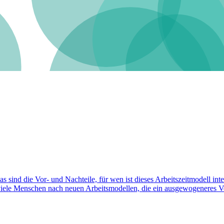
s sind die Vor- und Nachteile, für wen ist dieses Arbeitszeitmodell in
iele Menschen nach neuen Arbeitsmodellen, die ein ausgewogeneres Ver