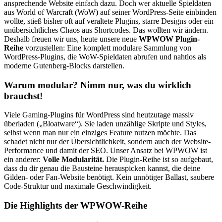
ansprechende Website einfach dazu. Doch wer aktuelle Spieldaten
aus World of Warcraft (WoW) auf seiner WordPress-Seite einbinden
wollte, stieß bisher oft auf veraltete Plugins, starre Designs oder ein
unübersichtliches Chaos aus Shortcodes. Das wollten wir ändern.
Deshalb freuen wir uns, heute unsere neue
WPWOW Plugin-
Reihe
vorzustellen: Eine komplett modulare Sammlung von
WordPress-Plugins, die WoW-Spieldaten abrufen und nahtlos als
moderne Gutenberg-Blocks darstellen.
Warum modular? Nimm nur, was du wirklich
brauchst!
Viele Gaming-Plugins für WordPress sind heutzutage massiv
überladen („Bloatware“). Sie laden unzählige Skripte und Styles,
selbst wenn man nur ein einziges Feature nutzen möchte. Das
schadet nicht nur der Übersichtlichkeit, sondern auch der Website-
Performance und damit der SEO. Unser Ansatz bei WPWOW ist
ein anderer:
Volle Modularität.
Die Plugin-Reihe ist so aufgebaut,
dass du dir genau die Bausteine herauspicken kannst, die deine
Gilden- oder Fan-Website benötigt. Kein unnötiger Ballast, saubere
Code-Struktur und maximale Geschwindigkeit.
Die Highlights der WPWOW-Reihe