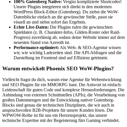
100% Gutenberg Native:
Vergiss komplizierte Shortcodes!
Unsere Plugins integrieren sich direkt in den modernen
WordPress Block-Editor (Gutenberg). Du ziehst die WoW-
Datenblöcke einfach an die gewünschte Stelle, passt sie
visuell an und siehst sofort das Ergebnis.
Echte Live-Daten:
Die Plugins rufen die gewünschten
Spieldaten (z. B. Charakter-Infos, Gilden-Roster oder Raid-
Progress) zuverlässig ab, sodass deine Website immer auf dem
neuesten Stand von Azeroth ist.
Performance-optimiert:
Als Web- & SEO-Agentur wissen
wir, wie wichtig Ladezeiten sind. Die API-Abfragen und die
Darstellung im Frontend sind auf Effizienz getrimmt.
Warum entwickelt Phoenix SEO WoW-Plugins?
Vielleicht fragst du dich, warum eine Agentur für Webentwicklung
und SEO Plugins für ein MMORPG baut. Die Antwort ist einfach:
Leidenschaft für guten Code und komplexe Herausforderungen. Die
Anbindung von externen Schnittstellen (APIs), die Verarbeitung von
großen Datenmengen und die Entwicklung nativer Gutenberg-
Blocks sind genau die technischen Disziplinen, die wir auch in
anspruchsvollen B2B-Projekten für unsere Kunden lösen. Die
WPWOW-Reihe ist für uns ein Herzensprojekt, das unsere
technische Expertise mit der Begeisterung fürs Gaming verbindet.