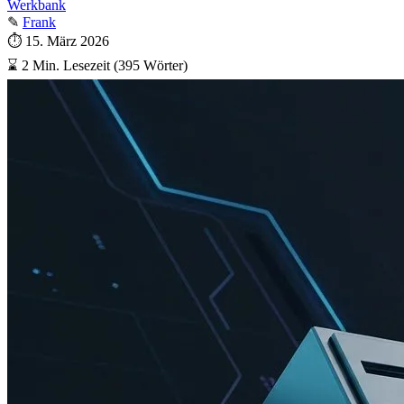
Werkbank
✎
Frank
⏱
15. März 2026
⌛
2 Min. Lesezeit (395 Wörter)