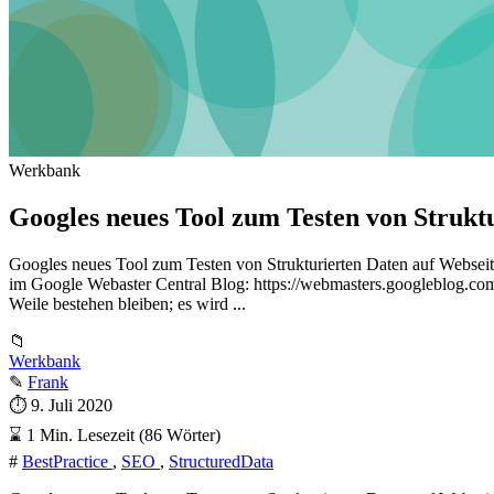
Werkbank
Googles neues Tool zum Testen von Strukt
Googles neues Tool zum Testen von Strukturierten Daten auf Webseiten
im Google Webaster Central Blog: https://webmasters.googleblog.com/2
Weile bestehen bleiben; es wird ...
📁
Werkbank
✎
Frank
⏱
9. Juli 2020
⌛
1 Min. Lesezeit (86 Wörter)
#
BestPractice
,
SEO
,
StructuredData