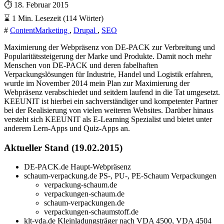
⏱
18. Februar 2015
⌛
1 Min. Lesezeit (114 Wörter)
#
ContentMarketing
,
Drupal
,
SEO
Maximierung der Webpräsenz von DE-PACK zur Verbreitung und
Popularitätssteigerung der Marke und Produkte. Damit noch mehr
Menschen von DE-PACK und deren fabelhaften
Verpackungslösungen für Industrie, Handel und Logistik erfahren,
wurde im November 2014 mein Plan zur Maximierung der
Webpräsenz verabschiedet und seitdem laufend in die Tat umgesetzt.
KEEUNIT ist hierbei ein sachverständiger und kompetenter Partner
bei der Realisierung von vielen weiteren Websites. Darüber hinaus
versteht sich KEEUNIT als E-Learning Spezialist und bietet unter
anderem Lern-Apps und Quiz-Apps an.
Aktueller Stand (19.02.2015)
DE-PACK.de Haupt-Webpräsenz
schaum-verpackung.de PS-, PU-, PE-Schaum Verpackungen
verpackung-schaum.de
verpackungen-schaum.de
schaum-verpackungen.de
verpackungen-schaumstoff.de
klt-vda.de Kleinladungsträger nach VDA 4500, VDA 4504