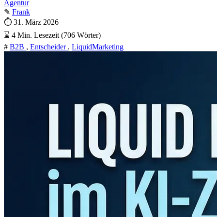
Agentur
✎
Frank
⏱
31. März 2026
⌛
4 Min. Lesezeit (706 Wörter)
#
B2B
,
Entscheider
,
LiquidMarketing