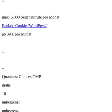
1
–
max. 5.000 Seitenaufrufe pro Monat
Borlabs Cookie (WordPress)
ab 39 € pro Monat
1
–
–
Quantcast Choices CMP
gratis
10
unbegrenzt
unbegrenzt