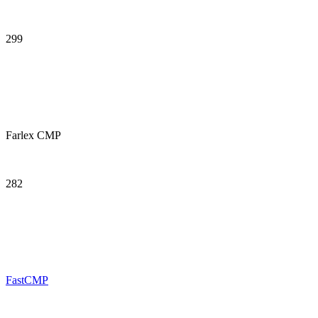
299
Farlex CMP
282
FastCMP