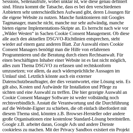
Sessions, Seitenaufrufe, wobei unklar ist, wie diese genau definiert
sind. Hinzu kommt die Tatsache, dass es bei den verschiedenen
Anbietern sehr unterschiedlichen Aufwand gibt, deren Lösungen für
die eigene Website zu nutzen. Manche funktionieren mit Googles
Tagmanager, manche nicht, manche nur sehr aufwändig, manche
bieten eigene Implementations-Skripte an. Es herrscht nach wie vor
„Wilder Westen“ in Sachen Cookie Consent Management. Ob diese
alle auch den aktuellen DSGVO-Richtlinien entsprechen, steht
wieder auf einem ganz anderen Blatt. Zur Auswahl eines Cookie
Consent Managers benötigt man die Hilfe von erfahrenen
Programmieren und die Beratung durch einen Rechtsanwalt. Für
einen beschäftigten Inhaber einer Website ist es fast nicht möglich,
alles zum Thema DSGVO zu erfassen und rechtskonform
umzusetzen; vor allem, da auch widersprüchliche Aussagen im
Umlauf sind. Letztlich könnte auch ein externer
Datenschutzbeauftragter, der dies verantwortet, eine Lösung sein. Es
gilt also, Kosten und Aufwände für Installation und Pflege zu
sichten und eine Auswahl zu treffen. Die hier gezeigte Auswahl an
Cookie Consent Manager Software ist weder vollständig noch
rechtsverbindlich. Anstatt die Verantwortung und die Durchführung
auf die Website-Eigner zu schieben, die oft einfach überfordert mit
diesem Thema sind, könnten z.B. Browser-Hersteller oder andere
große Organisationen eine kostenlose Standard-Lösung bereitstellen.
Google z.B. arbeitet daran, Google Ads und andere Dienste
cookieless zu machen. Mit der Privacy Sandbox existiert ein Projekt