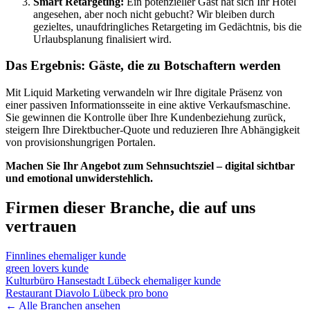
Smart Retargeting:
Ein potenzieller Gast hat sich Ihr Hotel
angesehen, aber noch nicht gebucht? Wir bleiben durch
gezieltes, unaufdringliches Retargeting im Gedächtnis, bis die
Urlaubsplanung finalisiert wird.
Das Ergebnis: Gäste, die zu Botschaftern werden
Mit Liquid Marketing verwandeln wir Ihre digitale Präsenz von
einer passiven Informationsseite in eine aktive Verkaufsmaschine.
Sie gewinnen die Kontrolle über Ihre Kundenbeziehung zurück,
steigern Ihre Direktbucher-Quote und reduzieren Ihre Abhängigkeit
von provisionshungrigen Portalen.
Machen Sie Ihr Angebot zum Sehnsuchtsziel – digital sichtbar
und emotional unwiderstehlich.
Firmen dieser Branche, die auf uns
vertrauen
Finnlines
ehemaliger kunde
green lovers
kunde
Kulturbüro Hansestadt Lübeck
ehemaliger kunde
Restaurant Diavolo Lübeck
pro bono
←
Alle Branchen ansehen