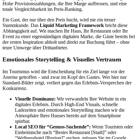
Hohe Provisionszahlungen, die Ihre Marge auffressen, und eine
totale Vergleichbarkeit im Preis-Ranking.
Ein Gast, der nur über den Preis bucht, wird nie ein treuer
Stammkunde. Das
Liquid Marketing Framework
bricht diese
Abhängigkeit auf. Wir machen Ihr Haus, Ihr Restaurant oder Ihr
Event zu einer eigenständigen digitalen Marke, die Gäste bereits bei
der ersten Inspiration abholt und direkt zur Buchung führt – ohne
teure Umwege über Drittanbieter.
Emotionales Storytelling & Visuelles Vertrauen
Im Tourismus wird die Entscheidung für ein Ziel lange vor der
Anreise getroffen – und zwar im Kopf des Gastes. Wer hier nur
Standard-Bilder zeigt, verliert gegen das Erlebnis-Versprechen der
Konkurrenz.
Visuelle Dominanz:
Wir verwandeln Ihre Website in ein
digitales Erlebnis. Durch High-End Visuals, schnelle
Ladezeiten und emotionales Storytelling machen wir die
Atmosphäre Ihres Hauses bereits auf dem Smartphone
spürbar.
Local SEO für “Genuss-Suchende”:
Wenn Touristen oder
Einheimische nach “Bestes Restaurant [Stadt]” oder
“Wellnesshotel [Region]” suchen, müssen Sie im Google