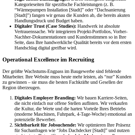
Kategorieseiten für spezifische Fachleistungen (z. B.
“Wärmepumpen Installation [Stadt]” oder “Dachsanierung
[Stadt]”) fangen wir genau die Kunden ab, die bereits akuten
Handlungsdruck und Budget haben.
Digitaler Trust (Case Studies):
Handwerk ist absolute
Vertrauenssache. Wir integrieren Projekt-Portfolios, Vorher-
Nachher-Dokumentationen und Kundenstimmen so in Ihre
Seite, dass Ihre handwerkliche Qualität bereits vor dem ersten
Handschlag digital greifbar wird.
Operational Excellence im Recruiting
Der größte Wachstums-Engpass im Baugewerbe sind fehlende
Mitarbeiter. Ihre Website muss heute mehr leisten, als “nur” Kunden
zu gewinnen – sie muss die besten Fachkräfte und Gesellen der
Region überzeugen.
Digitales Employer Branding:
Wir bauen Karriere-Seiten,
die nicht einfach nur offene Stellen auflisten. Wir verkaufen
die Kultur, die Werte und die harten Vorteile Ihres Betriebs
(moderne Maschinen, Fuhrpark, 4-Tage-Woche) emotional an
potenzielle Bewerber.
Sichtbarkeit für Jobsuchende:
Wir optimieren Ihre Präsenz
für Suchanfragen wie “Jobs Dachdecker [Stadt]” und nutzen